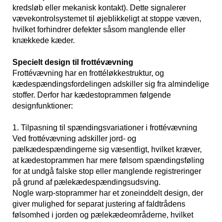
kredsløb eller mekanisk kontakt). Dette signalerer
vævekontrolsystemet til øjeblikkeligt at stoppe væven,
hvilket forhindrer defekter såsom manglende eller
knækkede kæder.
Specielt design til frottévævning
Frottévævning har en frottéløkkestruktur, og
kædespændingsfordelingen adskiller sig fra almindelige
stoffer. Derfor har kædestoprammen følgende
designfunktioner:
1. Tilpasning til spændingsvariationer i frottévævning
Ved frottévævning adskiller jord- og
pælkædespændingerne sig væsentligt, hvilket kræver,
at kædestoprammen har mere følsom spændingsføling
for at undgå falske stop eller manglende registreringer
på grund af pælekædespændingsudsving.
Nogle warp-stoprammer har et zoneinddelt design, der
giver mulighed for separat justering af faldtrådens
følsomhed i jorden og pælekædeområderne, hvilket