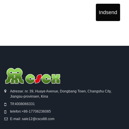
Indsend
Adresse: nr. 39, Huaye Avenue, Dongbang Town, Changshu City,
Jiangsu-provinsen, Kina
Tlf:
4008066331
telefon:
+86-17706236085
E-mail:
sale12@cscx88.com