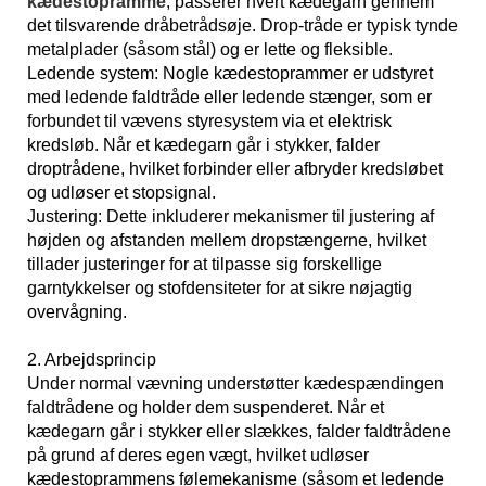
kædestopramme
, passerer hvert kædegarn gennem
det tilsvarende dråbetrådsøje. Drop-tråde er typisk tynde
metalplader (såsom stål) og er lette og fleksible.
Ledende system: Nogle kædestoprammer er udstyret
med ledende faldtråde eller ledende stænger, som er
forbundet til vævens styresystem via et elektrisk
kredsløb. Når et kædegarn går i stykker, falder
droptrådene, hvilket forbinder eller afbryder kredsløbet
og udløser et stopsignal.
Justering: Dette inkluderer mekanismer til justering af
højden og afstanden mellem dropstængerne, hvilket
tillader justeringer for at tilpasse sig forskellige
garntykkelser og stofdensiteter for at sikre nøjagtig
overvågning.
2. Arbejdsprincip
Under normal vævning understøtter kædespændingen
faldtrådene og holder dem suspenderet. Når et
kædegarn går i stykker eller slækkes, falder faldtrådene
på grund af deres egen vægt, hvilket udløser
kædestoprammens følemekanisme (såsom et ledende