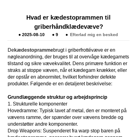
Hvad er kædestoprammen til
griberhåndklædevæve?
●
2025-08-10
●
9
●
Efterlad mig en besked
De
kædestopramme
brugt i griberfrottévæve er en
nøgleanordning, der bruges til at overvåge kædegarnets
tilstand og sikre vævekvalitet. Dens primære funktion er
straks at stoppe væven, når et kædegarn knækker, eller
der opstår en abnormitet, hvilket forhindrer defekte
produkter. Følgende er en detaljeret beskrivelse:
Grundlæggende struktur og arbejdsprincip
1. Strukturelle komponenter
Hovedramme: Typisk lavet af metal, den er monteret på
vævens ramme, der spænder over vævens bredde og
understøtter andre komponenter.
Drop Weapons: Suspenderet fra warp stop baren på