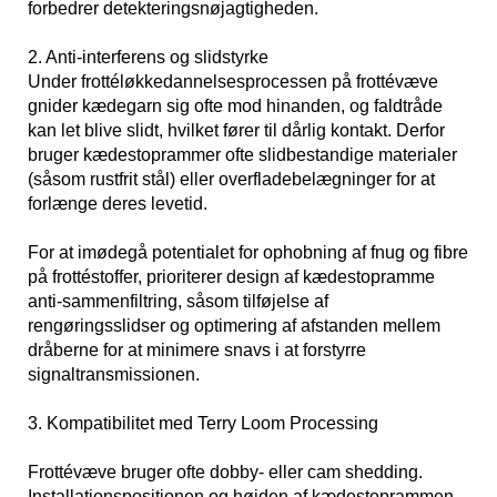
forbedrer detekteringsnøjagtigheden.
2. Anti-interferens og slidstyrke
Under frottéløkkedannelsesprocessen på frottévæve
gnider kædegarn sig ofte mod hinanden, og faldtråde
kan let blive slidt, hvilket fører til dårlig kontakt. Derfor
bruger kædestoprammer ofte slidbestandige materialer
(såsom rustfrit stål) eller overfladebelægninger for at
forlænge deres levetid.
For at imødegå potentialet for ophobning af fnug og fibre
på frottéstoffer, prioriterer design af kædestopramme
anti-sammenfiltring, såsom tilføjelse af
rengøringsslidser og optimering af afstanden mellem
dråberne for at minimere snavs i at forstyrre
signaltransmissionen.
3. Kompatibilitet med Terry Loom Processing
Frottévæve bruger ofte dobby- eller cam shedding.
Installationspositionen og højden af ​​kædestoprammen