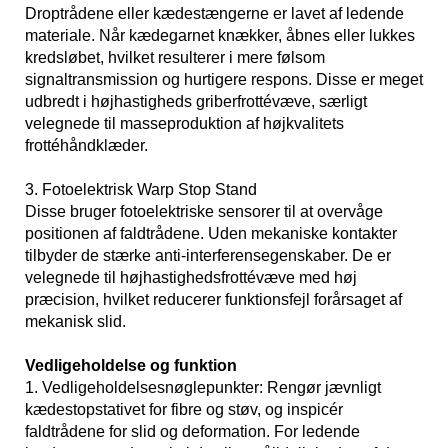
Droptrådene eller kædestængerne er lavet af ledende
materiale. Når kædegarnet knækker, åbnes eller lukkes
kredsløbet, hvilket resulterer i mere følsom
signaltransmission og hurtigere respons. Disse er meget
udbredt i højhastigheds griberfrottévæve, særligt
velegnede til masseproduktion af højkvalitets
frottéhåndklæder.
3. Fotoelektrisk Warp Stop Stand
Disse bruger fotoelektriske sensorer til at overvåge
positionen af ​​faldtrådene. Uden mekaniske kontakter
tilbyder de stærke anti-interferensegenskaber. De er
velegnede til højhastighedsfrottévæve med høj
præcision, hvilket reducerer funktionsfejl forårsaget af
mekanisk slid.
Vedligeholdelse og funktion
1. Vedligeholdelsesnøglepunkter: Rengør jævnligt
kædestopstativet for fibre og støv, og inspicér
faldtrådene for slid og deformation. For ledende