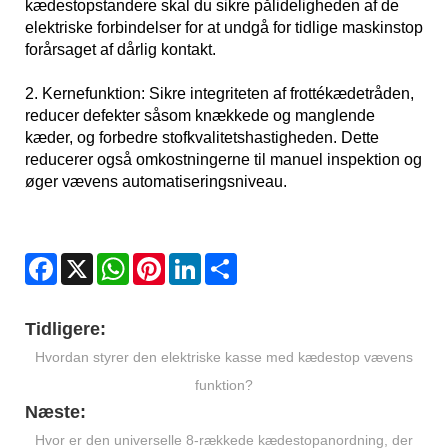
kædestopstandere skal du sikre pålideligheden af ​​de
elektriske forbindelser for at undgå for tidlige maskinstop
forårsaget af dårlig kontakt.
2. Kernefunktion: Sikre integriteten af ​​frottékædetråden,
reducer defekter såsom knækkede og manglende
kæder, og forbedre stofkvalitetshastigheden. Dette
reducerer også omkostningerne til manuel inspektion og
øger vævens automatiseringsniveau.
Facebook
X
WhatsApp
Pinterest
LinkedIn
Share
Tidligere:
Hvordan styrer den elektriske kasse med kædestop vævens
funktion?
Næste:
Hvor er den universelle 8-rækkede kædestopanordning, der