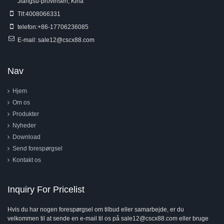
Jiangsu-provinsen, Kina
Tlf:
4008066331
telefon:
+86-17706236085
E-mail:
sale12@cscx88.com
Nav
Hjem
Om os
Produkter
Nyheder
Download
Send forespørgsel
Kontakt os
Inquiry For Pricelist
Hvis du har nogen forespørgsel om tilbud eller samarbejde, er du
velkommen til at sende en e-mail til os på sale12@cscx88.com eller bruge