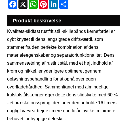
Facebook
X
WhatsApp
Pinterest
LinkedIn
Share
Produkt beskrivelse
Kvalitets-slidfast rustfrit stål-skillebånds kernefordel er
dybt knyttet til dens langsigtede driftsværdi, som
stammer fra den perfekte kombination af dens
materialeegenskaber og separatorfunktionalitet. Dens
sammensætning af rustfrit stål, med et højt indhold af
krom og nikkel, er yderligere optimeret gennem
opløsningsbehandling for at opnå overlegen
overfladehårdhed. Sammenlignet med almindelige
kulstofstålstænger øger dette dens slidstyrke med 60 %
- et præstationsspring, der lader den udholde 16 timers
dagligt vævearbejde i mere end to år, hvilket minimerer
behovet for hyppige deleskift.