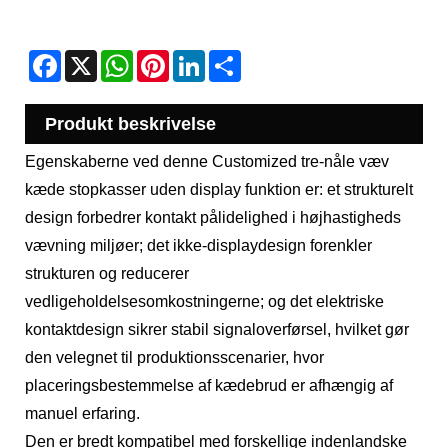
Facebook
X
WhatsApp
Pinterest
LinkedIn
Share
Produkt beskrivelse
Egenskaberne ved denne Customized tre-nåle væv
kæde stopkasser uden display funktion er: et strukturelt
design forbedrer kontakt pålidelighed i højhastigheds
vævning miljøer; det ikke-displaydesign forenkler
strukturen og reducerer
vedligeholdelsesomkostningerne; og det elektriske
kontaktdesign sikrer stabil signaloverførsel, hvilket gør
den velegnet til produktionsscenarier, hvor
placeringsbestemmelse af kædebrud er afhængig af
manuel erfaring.
Den er bredt kompatibel med forskellige indenlandske