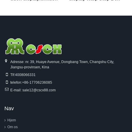
Adresse: nr. 39, Huaye Avenue, Dongbang Town, Changshu City,
Jiangsu-provinsen, Kina
Tlf:
4008066331
telefon:
+86-17706236085
E-mail:
sale12@cscx88.com
Nav
Hjem
Om os