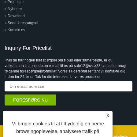
Produkter
Nyheder
Download
Send forespørgsel
Kontakt os
Inquiry For Pricelist
Hvis du har nogen forespørgsel om tilbud eller samarbejde, er du
velkommen til at sende en e-mail til os på sale12@cscx88.com eller bruge
følgende forespørgselsformular. Vores salgsrepræsentant vil kontakte dig
inden for 24 timer. Tak for din interesse for vores produkter.
X
Vi bruger cookies til at tilbyde dig en bedre
browsingoplevelse, analysere trafik på
Copyright © 2026 Changshu Changxin Textile Equipment Co., Ltd. Alle rettigheder