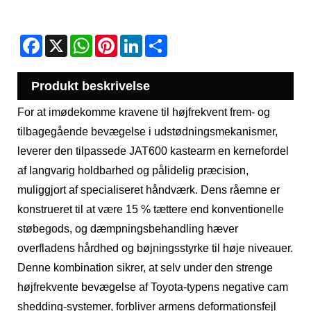
Facebook
X
WhatsApp
Pinterest
LinkedIn
Share
Produkt beskrivelse
For at imødekomme kravene til højfrekvent frem- og
tilbagegående bevægelse i udstødningsmekanismer,
leverer den tilpassede JAT600 kastearm en kernefordel
af langvarig holdbarhed og pålidelig præcision,
muliggjort af specialiseret håndværk. Dens råemne er
konstrueret til at være 15 % tættere end konventionelle
støbegods, og dæmpningsbehandling hæver
overfladens hårdhed og bøjningsstyrke til høje niveauer.
Denne kombination sikrer, at selv under den strenge
højfrekvente bevægelse af Toyota-typens negative cam
shedding-systemer, forbliver armens deformationsfejl