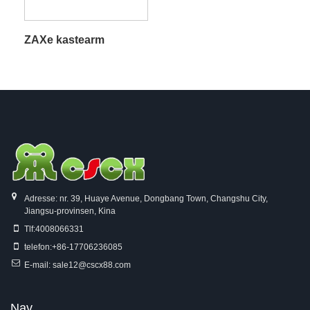
ZAXe kastearm
Adresse: nr. 39, Huaye Avenue, Dongbang Town, Changshu City,
Jiangsu-provinsen, Kina
Tlf:
4008066331
telefon:
+86-17706236085
E-mail:
sale12@cscx88.com
Nav